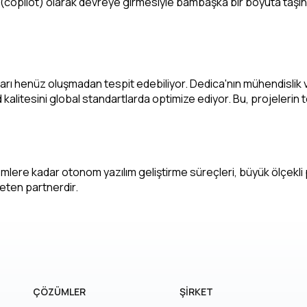
 (copilot) olarak devreye girmesiyle bambaşka bir boyuta taşındı
taları henüz oluşmadan tespit edebiliyor. Dedica'nın mühendisli
 kalitesini global standartlarda optimize ediyor. Bu, projelerin te
lere kadar otonom yazılım geliştirme süreçleri, büyük ölçekli pr
eten partnerdir.
ÇÖZÜMLER
ŞİRKET