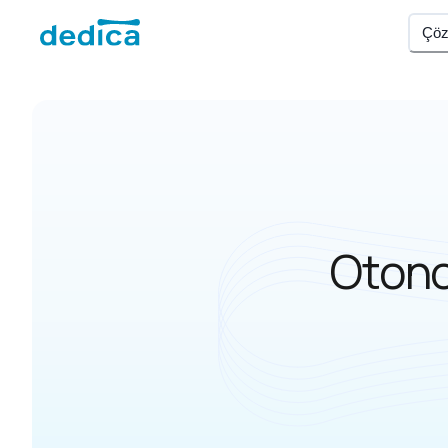
Çöz
Otono