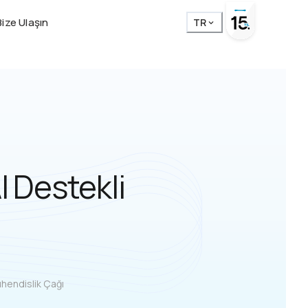
Bize Ulaşın
TR
I Destekli
ühendislik Çağı