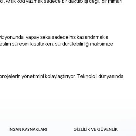
. Artık kod yazmak sadece bir daktilo işi değil, bir mimari
k vizyonunda, yapay zeka sadece hız kazandırmakla 
slim süresini kısaltırken, sürdürülebilirliği maksimize 
ojelerin yönetimini kolaylaştırıyor. Teknoloji dünyasında 
İNSAN KAYNAKLARI
GİZLİLİK VE GÜVENLİK