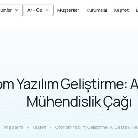
Müşteriler
Kurumsal
Keşfet
ümler
Ar - Ge
m Yazılım Geliştirme: A
Mühendislik Çağı
Ana sayfa
Keşfet
Otonom Yazılım Geliştirme: AI Destekli M