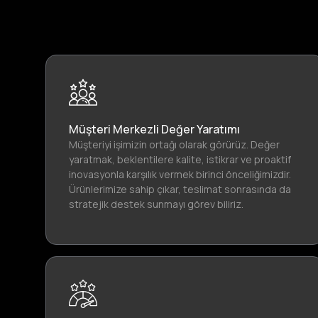
Müşteri Merkezli Değer Yaratımı
Müşteriyi işimizin ortağı olarak görürüz. Değer
yaratmak, beklentilere kalite, istikrar ve proaktif
inovasyonla karşılık vermek birinci önceliğimizdir.
Ürünlerimize sahip çıkar, teslimat sonrasında da
stratejik destek sunmayı görev biliriz.