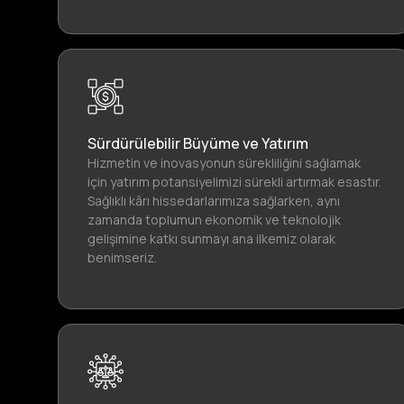
Sürdürülebilir Büyüme ve Yatırım
Hizmetin ve inovasyonun sürekliliğini sağlamak
için yatırım potansiyelimizi sürekli artırmak esastır.
Sağlıklı kârı hissedarlarımıza sağlarken, aynı
zamanda toplumun ekonomik ve teknolojik
gelişimine katkı sunmayı ana ilkemiz olarak
benimseriz.