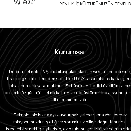
YENİLİK, İŞ KÜLTÜRÜMÜZÜN TEMELİD
Kurumsal
Dedica Teknoloji A.Ş. mobil uygulamalardan web teknolojilerine
branding stratejilerinden sofistike UI/UX tasarımlarına kadar gen
bir alanda fark yaratmaktadır. En büyük ayırt edici özelliğimiz, he
projede özgünlüğü, teknik kaliteyi ve dönüştürücü inovasyonu te
ilke edinmemizdir.
Teknolojinin hızına ayak uydurmak yetmez; ona yön vermek
misyonumuzdur. İş etiği ve sorumluluk bilinci doğrultusunda,
kendimizi sürekli geliştirirken, ekip ruhunu, çevikliği ve çözüm odak