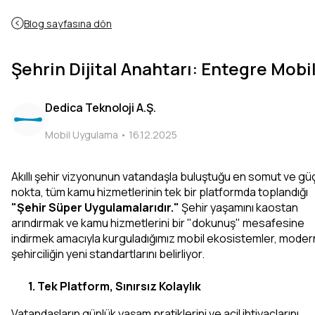
Blog sayfasına dön
Şehrin Dijital Anahtarı: Entegre Mobi
Dedica Teknoloji A.Ş.
Mobil Uygulama •
16.12.2025
Akıllı şehir vizyonunun vatandaşla buluştuğu en somut ve güç
nokta, tüm kamu hizmetlerinin tek bir platformda toplandığı 
"Şehir Süper Uygulamalarıdır."
 Şehir yaşamını kaostan 
arındırmak ve kamu hizmetlerini bir "dokunuş" mesafesine 
indirmek amacıyla kurguladığımız mobil ekosistemler, modern
şehirciliğin yeni standartlarını belirliyor.
1. Tek Platform, Sınırsız Kolaylık
Vatandaşların günlük yaşam pratiklerini ve acil ihtiyaçlarını 