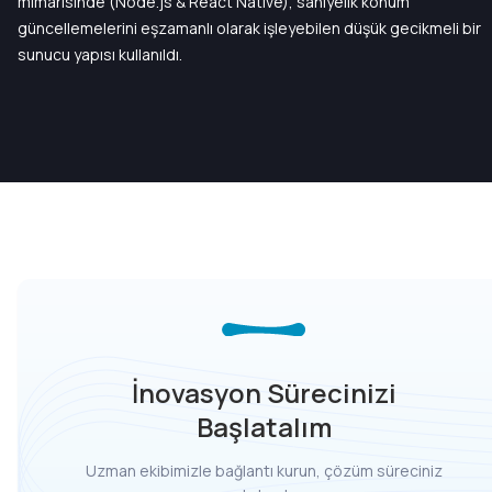
mimarisinde (Node.js & React Native), saniyelik konum
güncellemelerini eşzamanlı olarak işleyebilen düşük gecikmeli bir
sunucu yapısı kullanıldı.
İnovasyon Sürecinizi
Başlatalım
Uzman ekibimizle bağlantı kurun, çözüm süreciniz